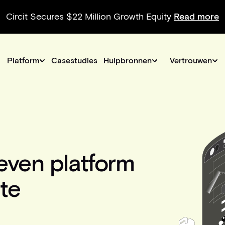
Circit Secures $22 Million Growth Equity
Read more
Platform
Casestudies
Hulpbronnen
Vertrouwen
even platform
te