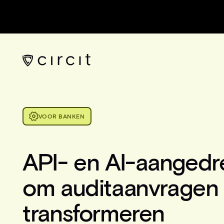
VOOR BANKEN
API- en AI-aangedr
om auditaanvragen 
transformeren