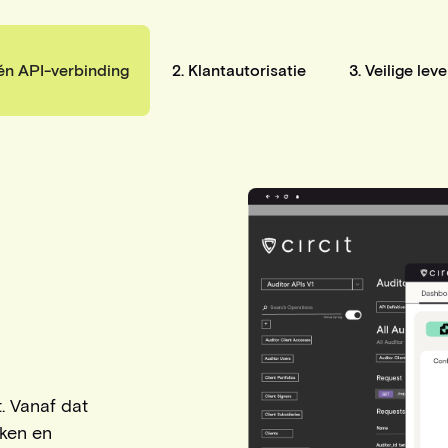
Eén API-verbinding
2.
Klantautorisatie
3. Veilige lev
. Vanaf dat
nken en