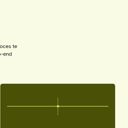
roces te
o-end