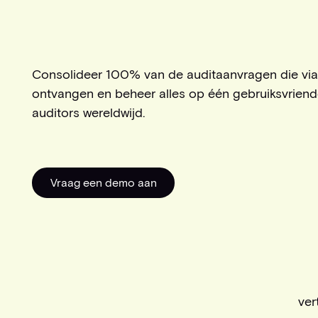
Consolideer 100% van de auditaanvragen die via Ci
ontvangen en beheer alles op één gebruiksvriendel
auditors wereldwijd.
Vraag een demo aan
Vraag een demo aan
ver