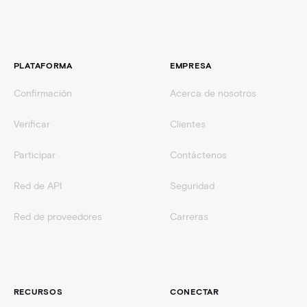
Pie de página
PLATAFORMA
EMPRESA
Confirmación
Acerca de nosotros
Verificar
Clientes
Participar
Contáctenos
Red de API
Seguridad
Red de proveedores
Carreras
RECURSOS
CONECTAR