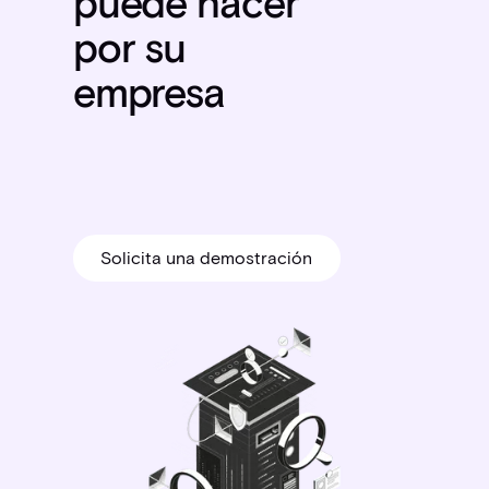
puede hacer
por su
empresa
Solicita una demostración
Solicita una demostración