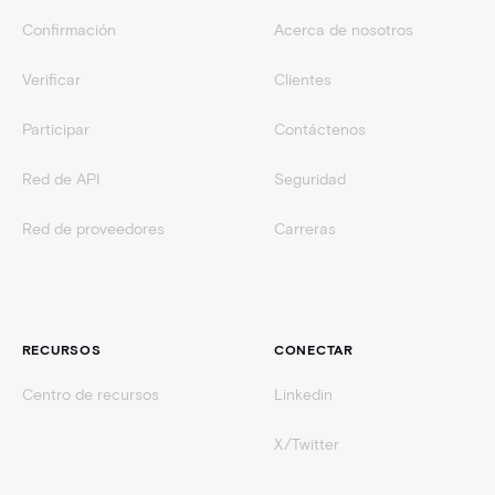
Confirmación
Acerca de nosotros
Verificar
Clientes
Participar
Contáctenos
Red de API
Seguridad
Red de proveedores
Carreras
RECURSOS
CONECTAR
Centro de recursos
Linkedin
X/Twitter