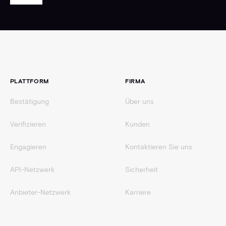
Fußzeile
PLATTFORM
FIRMA
Bestätigung
Über uns
Verifizieren
Kunden
Engagieren
Kontaktieren Sie uns
API-Netzwerk
Sicherheit
Anbieter-Netzwerk
Karriere