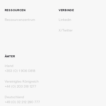
RESSOURCEN
VERBINDE
Ressourcenzentrum
Linkedin
X/Twitter
ÄMTER
Irland
+353 (0) 1 906 0818
Vereinigtes Königreich
+44 (0) 203 318 1277
Deutschland
+49 (0) 32 212 290 777