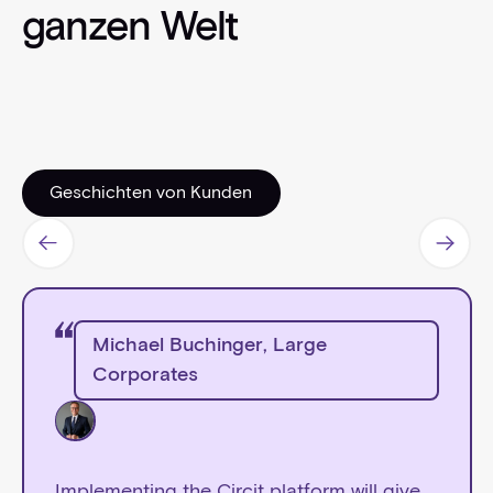
ganzen Welt
Geschichten von Kunden
Geschichten von Kunden
Michael Buchinger
,
Large
Corporates
Implementing the Circit platform will give